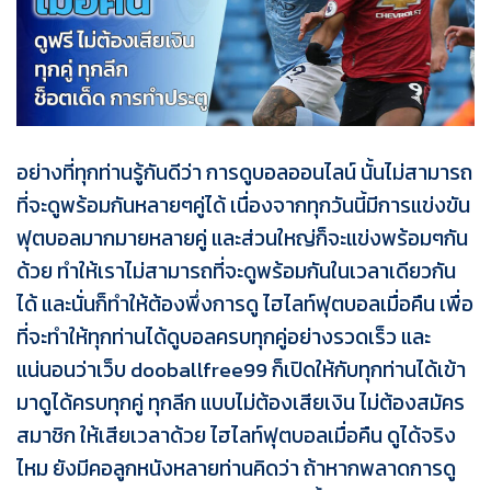
อย่างที่ทุกท่านรู้กันดีว่า การดูบอลออนไลน์ นั้นไม่สามารถ
ที่จะดูพร้อมกันหลายๆคู่ได้ เนื่องจากทุกวันนี้มีการแข่งขัน
ฟุตบอลมากมายหลายคู่ และส่วนใหญ่ก็จะแข่งพร้อมๆกัน
ด้วย ทำให้เราไม่สามารถที่จะดูพร้อมกันในเวลาเดียวกัน
ได้ และนั่นก็ทำให้ต้องพึ่งการดู ไฮไลท์ฟุตบอลเมื่อคืน เพื่อ
ที่จะทำให้ทุกท่านได้ดูบอลครบทุกคู่อย่างรวดเร็ว และ
แน่นอนว่าเว็บ dooballfree99 ก็เปิดให้กับทุกท่านได้เข้า
มาดูได้ครบทุกคู่ ทุกลีก แบบไม่ต้องเสียเงิน ไม่ต้องสมัคร
สมาชิก ให้เสียเวลาด้วย ไฮไลท์ฟุตบอลเมื่อคืน ดูได้จริง
ไหม ยังมีคอลูกหนังหลายท่านคิดว่า ถ้าหากพลาดการดู