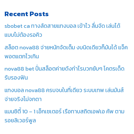
Recent Posts
sbobet ca ทางลัดสายแทงบอล เข้าไว ลื่นจัด เล่นได้
แบบไม่ต้องรอคิว
สล็อต nova88 จ่ายหนักจัดเต็ม งบนิดเดียวก็มันได้ แจ็ค
พอตแตกไวเกิน
nova88 bet ปั่นสล็อตค่ายดังกำไรบวกยับๆ โคตรเด็ด
รับรองฟิน
แทงบอล nova88 ครบจบในที่เดียว ระบบเทพ เล่นมันส์
จ่ายจริงไม่จกตา
แมนซิตี้ 10 – 1 เอ็กเซเตอร์ เรือทาบสถิตเอฟเอ คัพ ตาม
รอยลิเวอร์พูล