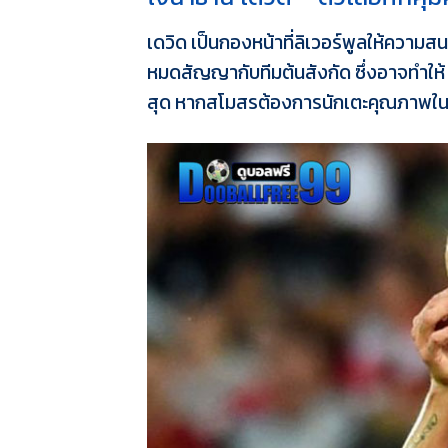
เดวิด เป็นกองหน้าที่ลิเวอร์พูลให้ความส
หมดสัญญากับทีมต้นสังกัด ซึ่งอาจทำให้ “หง
สุด หากสโมสรต้องการนักเตะคุณภาพใ