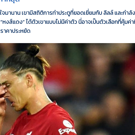
นใจมานาน เขามีสถิติการทำประตูที่ยอดเยี่ยมกับ ลีลล์ และกำลั
ส์แดง” ได้ตัวเขาแบบไม่มีค่าตัว นี่อาจเป็นตัวเลือกที่คุ้มค่าที
นราคาประหยัด