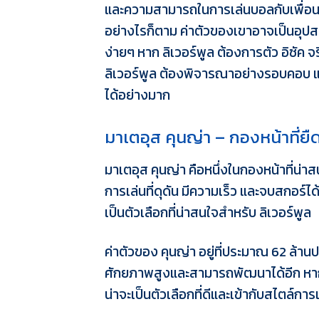
และความสามารถในการเล่นบอลกับเพื่อนร่ว
อย่างไรก็ตาม ค่าตัวของเขาอาจเป็นอุป
ง่ายๆ หาก ลิเวอร์พูล ต้องการตัว อิซัค จร
ลิเวอร์พูล ต้องพิจารณาอย่างรอบคอบ แต
ได้อย่างมาก
มาเตอุส คุนญ่า – กองหน้าที่ย
มาเตอุส คุนญ่า คือหนึ่งในกองหน้าที่น่า
การเล่นที่ดุดัน มีความเร็ว และจบสกอร์ได
เป็นตัวเลือกที่น่าสนใจสำหรับ ลิเวอร์พูล
ค่าตัวของ คุนญ่า อยู่ที่ประมาณ 62 ล้านป
ศักยภาพสูงและสามารถพัฒนาได้อีก หาก 
น่าจะเป็นตัวเลือกที่ดีและเข้ากับสไตล์กา