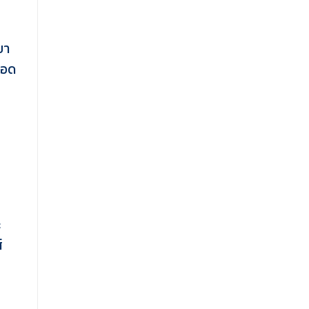
ขา
ยอด
ะ
์