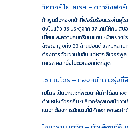
วิคตอร์ โยเคเรส – ดาวยิงฟอร
ถ้าพูดถึงกองหน้าที่ฟอร์มร้อนแรงในยุโรป
ยิงไปแล้ว 35 ประตูจาก 37 เกมให้กับ ส
เยี่ยมและความคมกริบในแดนหน้าอย่างไรก็ต
สัญญาสูงถึง 83 ล้านปอนด์ และมีหลายทีม
ต้องการตัวเขาเช่นกัน แต่หาก ลิเวอร์พู
เคเรส คือหนึ่งในตัวเลือกที่ดีที่สุด
เชา เปโดร – กองหน้าดาวรุ่งที่
เปโดร เป็นนักเตะที่พัฒนาฝีเท้าได้อย่างต
ตำแหน่งตัวรุกอื่น ๆ ลิเวอร์พูลเคยมีข่าวเ
แดง” ต้องการนักเตะที่มีศักยภาพและค่าต
โจนาธาน เดวิด – ตัวเลือกที่คุ้มค